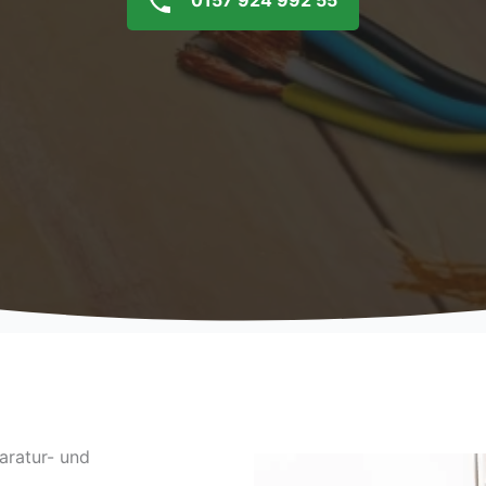
0157 924 992 55
aratur- und