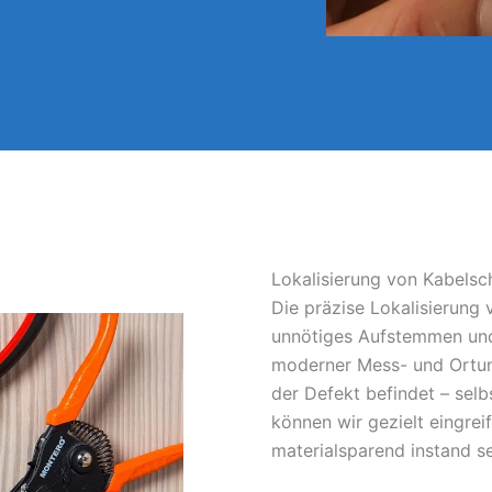
Lokalisierung von Kabelsc
Die präzise Lokalisierung
unnötiges Aufstemmen und
moderner Mess- und Ortun
der Defekt befindet – sel
können wir gezielt eingrei
materialsparend instand s