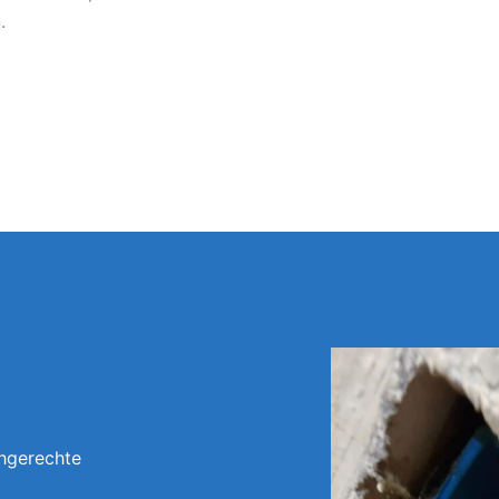
.
chgerechte