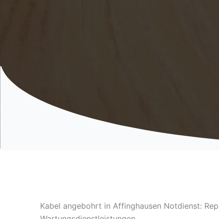
Kabel angebohrt in Affinghausen Notdienst: Rep
Wartungsdienstleistungen