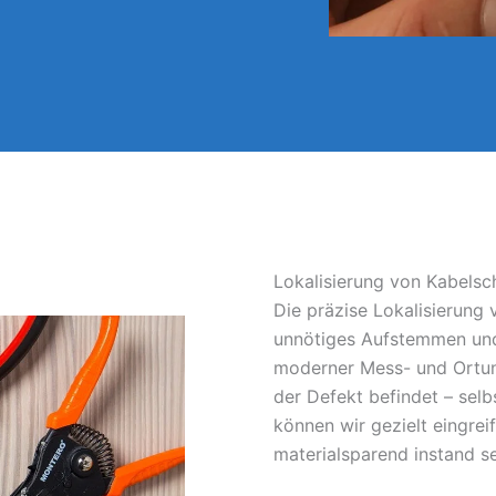
Lokalisierung von Kabelsc
Die präzise Lokalisierung
unnötiges Aufstemmen und
moderner Mess- und Ortun
der Defekt befindet – sel
können wir gezielt eingrei
materialsparend instand s