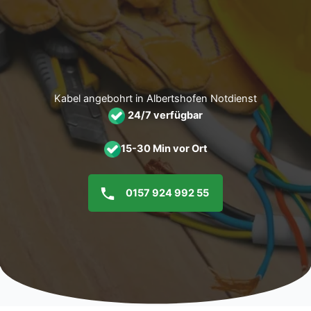
Zum
Inhalt
springen
Kabel angebohrt in Albertshofen Notdienst
24/7 verfügbar
15-30 Min vor Ort
0157 924 992 55