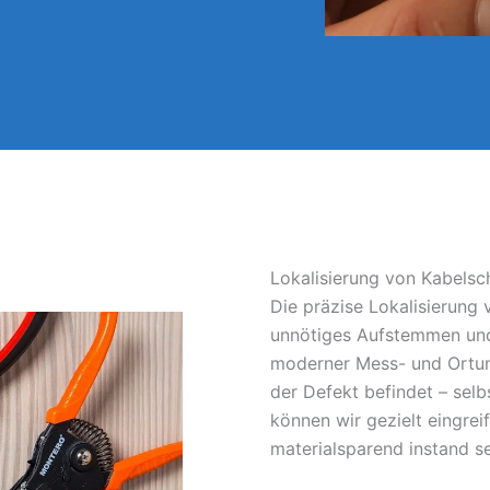
Lokalisierung von Kabelsc
Die präzise Lokalisierung
unnötiges Aufstemmen und
moderner Mess- und Ortun
der Defekt befindet – sel
können wir gezielt eingrei
materialsparend instand s