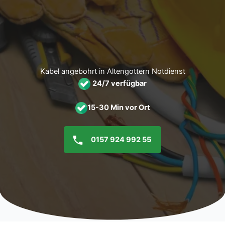
Zum
Inhalt
springen
Kabel angebohrt in Altengottern Notdienst
24/7 verfügbar
15-30 Min vor Ort
0157 924 992 55