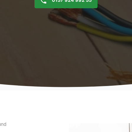
0157 924 992 55
und