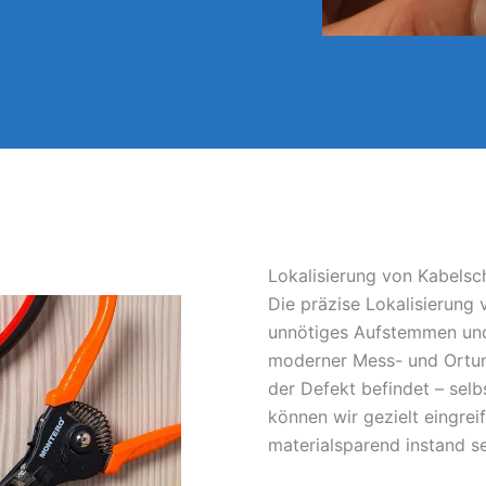
Lokalisierung von Kabelsc
Die präzise Lokalisierung
unnötiges Aufstemmen und
moderner Mess- und Ortun
der Defekt befindet – sel
können wir gezielt eingrei
materialsparend instand s