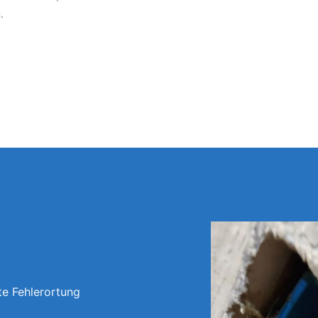
.
te Fehlerortung