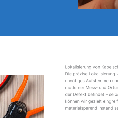
Lokalisierung von Kabels
Die präzise Lokalisierung
unnötiges Aufstemmen und
moderner Mess- und Ortun
der Defekt befindet – sel
können wir gezielt eingrei
materialsparend instand s