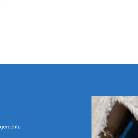
.
hgerechte