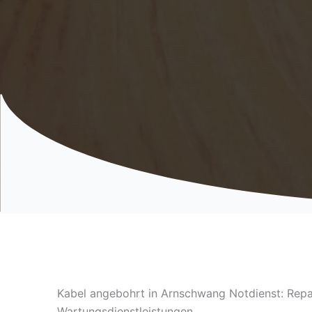
Kabel angebohrt in Arnschwang Notdienst: Repa
Wartungsdienstleistungen