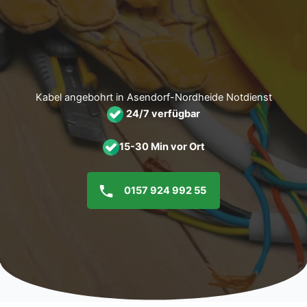
Zum
Inhalt
springen
Kabel angebohrt in Asendorf-Nordheide Notdienst
24/7 verfügbar
15-30 Min vor Ort
0157 924 992 55