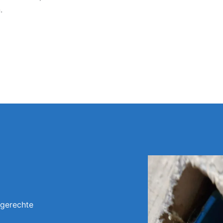
.
hgerechte