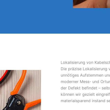
Lokalisierung von Kabelsc
Die präzise Lokalisierung
unnötiges Aufstemmen und
moderner Mess- und Ortun
der Defekt befindet – sel
können wir gezielt eingrei
materialsparend instand s