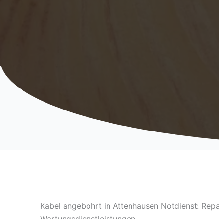
Kabel angebohrt in Attenhausen Notdienst: Repa
Wartungsdienstleistungen