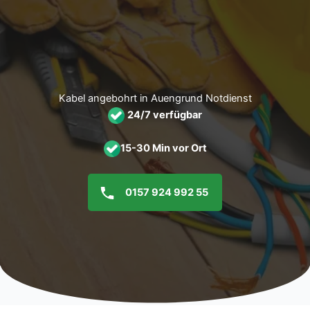
Zum
Inhalt
springen
Kabel angebohrt in Auengrund Notdienst
24/7 verfügbar
15-30 Min vor Ort
0157 924 992 55