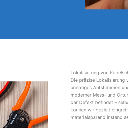
Lokalisierung von Kabels
Die präzise Lokalisierung
unnötiges Aufstemmen und
moderner Mess- und Ortun
der Defekt befindet – sel
können wir gezielt eingrei
materialsparend instand s