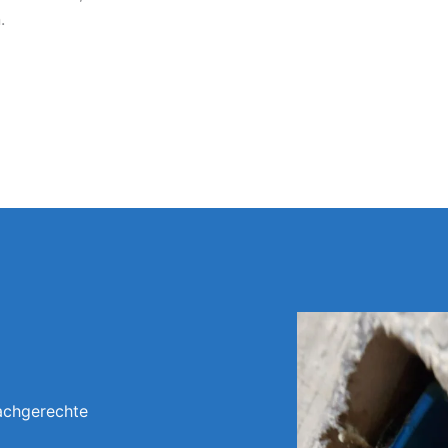
.
achgerechte