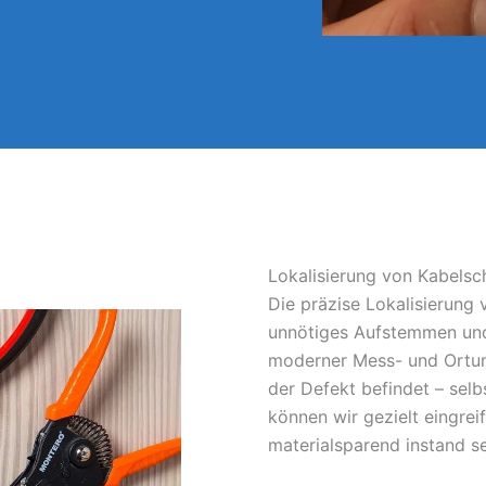
Lokalisierung von Kabelsc
Die präzise Lokalisierung
unnötiges Aufstemmen und
moderner Mess- und Ortun
der Defekt befindet – sel
können wir gezielt eingrei
materialsparend instand s