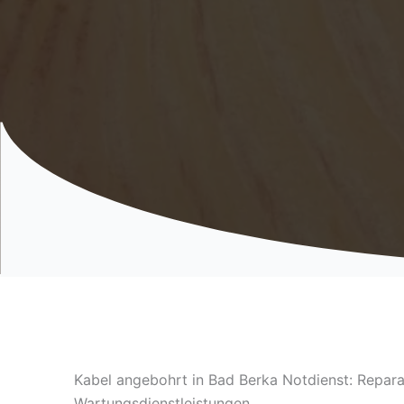
Kabel angebohrt in Bad Berka Notdienst: Repara
Wartungsdienstleistungen