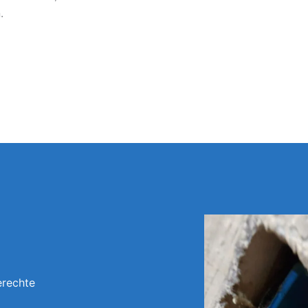
.
erechte