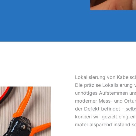
Lokalisierung von Kabelsc
Die präzise Lokalisierung
unnötiges Aufstemmen und
moderner Mess- und Ortun
der Defekt befindet – sel
können wir gezielt eingrei
materialsparend instand s