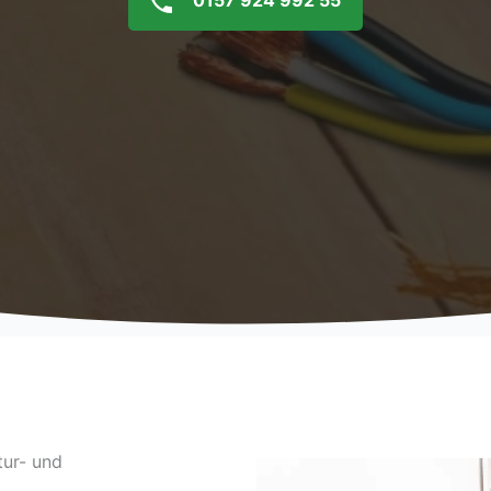
0157 924 992 55
tur- und