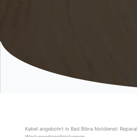
Kabel angebohrt in Bad Bibra Notdienst: Repara
Wartungsdienstleistungen