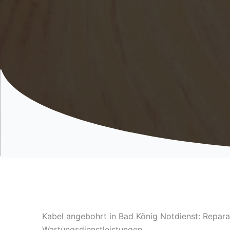
Kabel angebohrt in Bad König Notdienst: Repara
Wartungsdienstleistungen