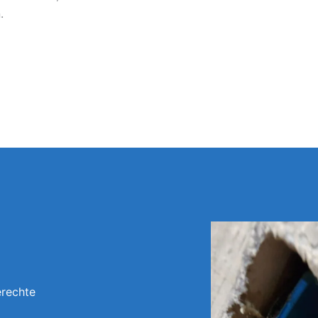
.
erechte