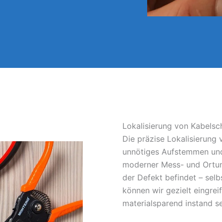
Lokalisierung von Kabelsc
Die präzise Lokalisierung
unnötiges Aufstemmen und
moderner Mess- und Ortun
der Defekt befindet – sel
können wir gezielt eingrei
materialsparend instand s