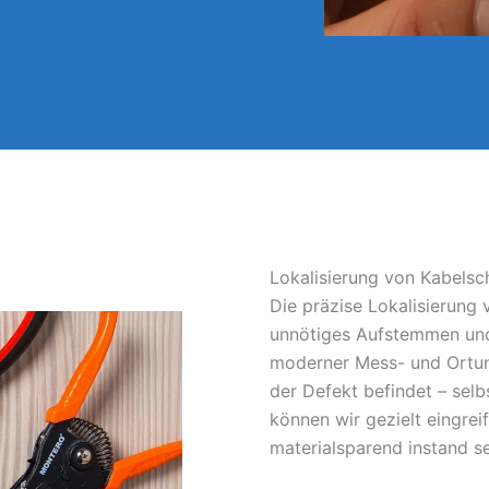
Lokalisierung von Kabelsc
Die präzise Lokalisierung
unnötiges Aufstemmen und
moderner Mess- und Ortun
der Defekt befindet – sel
können wir gezielt eingrei
materialsparend instand s