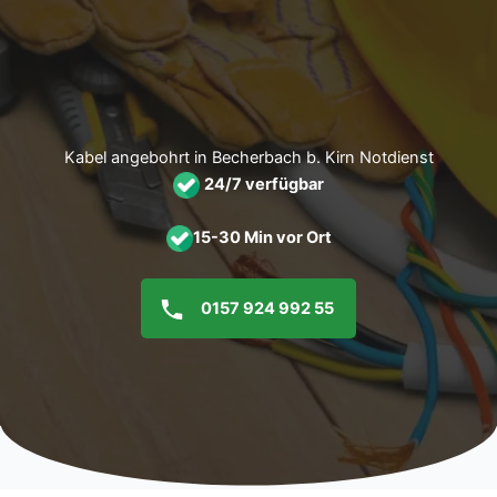
Zum
Inhalt
springen
Kabel angebohrt in Becherbach b. Kirn Notdienst
24/7 verfügbar
15-30 Min vor Ort
0157 924 992 55