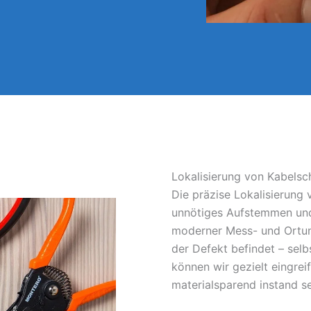
Lokalisierung von Kabels
Die präzise Lokalisierung
unnötiges Aufstemmen und
moderner Mess- und Ortun
der Defekt befindet – sel
können wir gezielt eingrei
materialsparend instand s