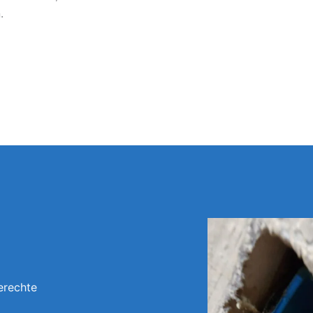
.
erechte