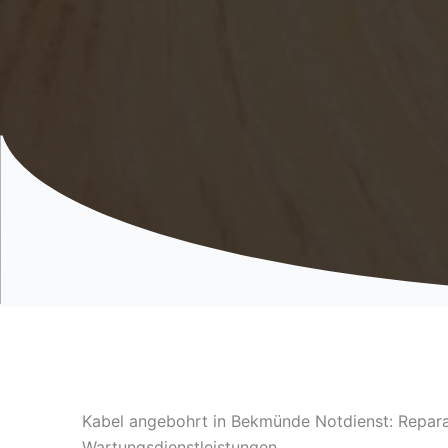
Kabel angebohrt in Bekmünde Notdienst: Repara
Wartungsdienstleistungen