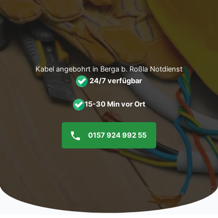
Zum
Inhalt
springen
Kabel angebohrt in Berga b. Roßla Notdienst
24/7 verfügbar
15-30 Min vor Ort
0157 924 992 55