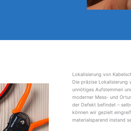
Lokalisierung von Kabels
Die präzise Lokalisierung
unnötiges Aufstemmen und
moderner Mess- und Ortun
der Defekt befindet – sel
können wir gezielt eingrei
materialsparend instand s