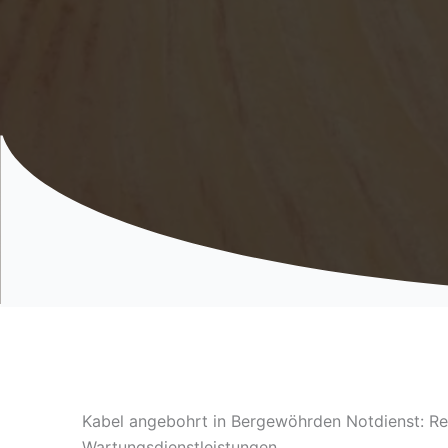
Kabel angebohrt in Bergewöhrden Notdienst: Re
Wartungsdienstleistungen