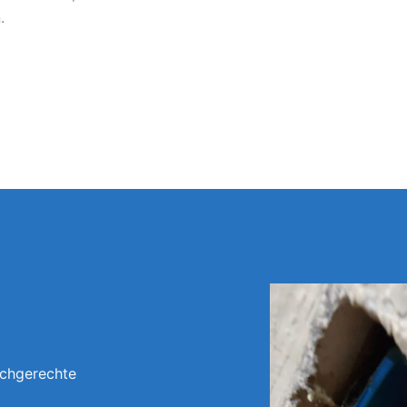
.
achgerechte