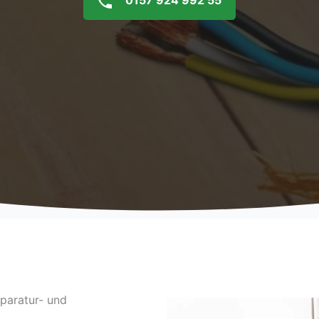
0157 924 992 55
paratur- und