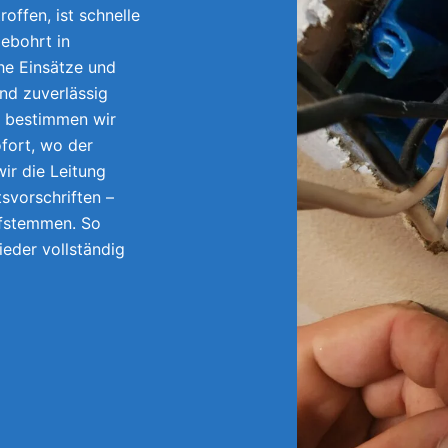
offen, ist schnelle
ebohrt in
e Einsätze und
und zuverlässig
e bestimmen wir
fort, wo der
ir die Leitung
tsvorschriften –
ufstemmen. So
wieder vollständig