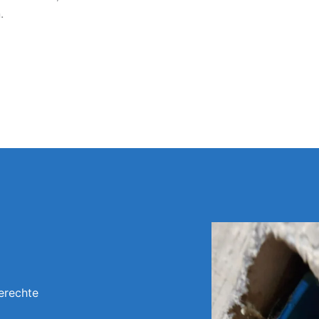
.
erechte