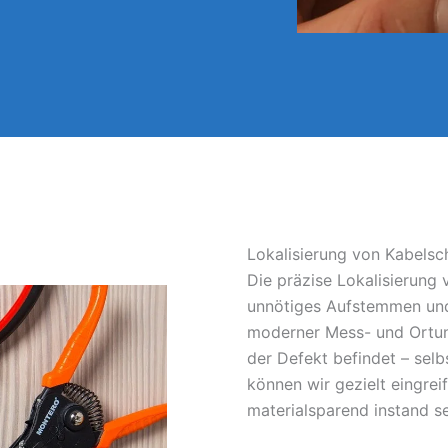
Lokalisierung von Kabelsc
Die präzise Lokalisierung
unnötiges Aufstemmen und
moderner Mess- und Ortun
der Defekt befindet – sel
können wir gezielt eingrei
materialsparend instand s