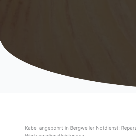
Kabel angebohrt in Bergweiler Notdienst: Repar
Wartungsdienstleistungen