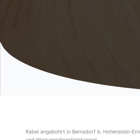
Kabel angebohrt in Bernsdorf b. Hohenstein-Erns
und Wartungsdienstleistungen