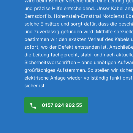
Wird beim Bohren versehentlich eine Leitung getr
und präzise Hilfe entscheidend. Unser Kabel ang
Bernsdorf b. Hohenstein-Ernstthal Notdienst ü
solche Einsätze und sorgt dafür, dass die beschä
und zuverlässig gefunden wird. Mithilfe speziel
bestimmen wir den exakten Verlauf des Kabels 
sofort, wo der Defekt entstanden ist. Anschließ
die Leitung fachgerecht, stabil und nach aktuell
Sicherheitsvorschriften – ohne unnötigen Aufwa
großflächiges Aufstemmen. So stellen wir sicher,
elektrische Anlage wieder vollständig funktions
sicher ist.
0157 924 992 55