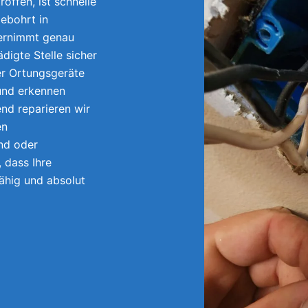
offen, ist schnelle
ebohrt in
bernimmt genau
digte Stelle sicher
ler Ortungsgeräte
und erkennen
end reparieren wir
en
nd oder
 dass Ihre
fähig und absolut