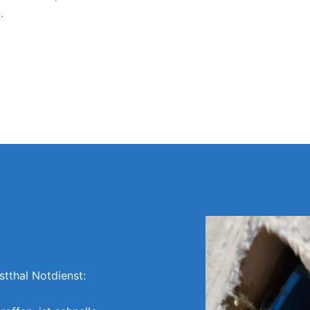
.
tthal Notdienst: