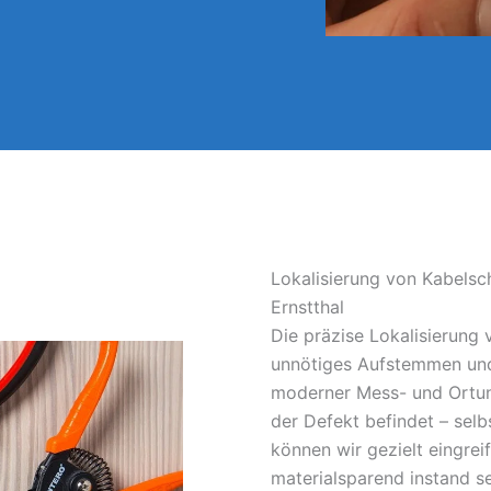
Lokalisierung von Kabelsc
Ernstthal
Die präzise Lokalisierung
unnötiges Aufstemmen und
moderner Mess- und Ortun
der Defekt befindet – sel
können wir gezielt eingrei
materialsparend instand s