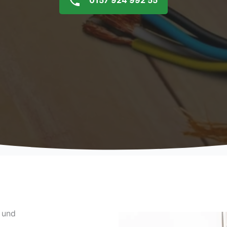
0157 924 992 55
 und