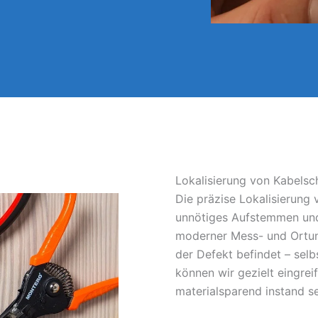
Lokalisierung von Kabelsc
Die präzise Lokalisierung
unnötiges Aufstemmen und
moderner Mess- und Ortun
der Defekt befindet – sel
können wir gezielt eingrei
materialsparend instand s