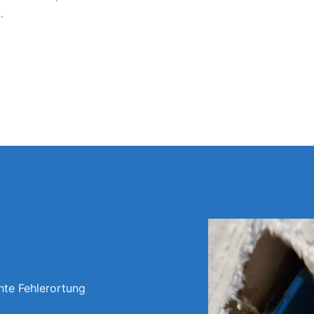
.
hte Fehlerortung