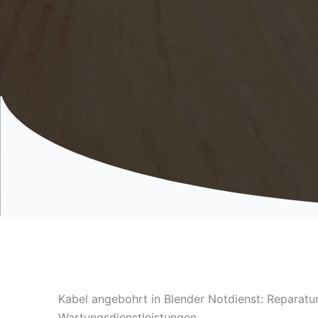
Kabel angebohrt in Blender Notdienst: Reparatu
Wartungsdienstleistungen