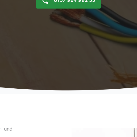
0157 924 992 55
r- und