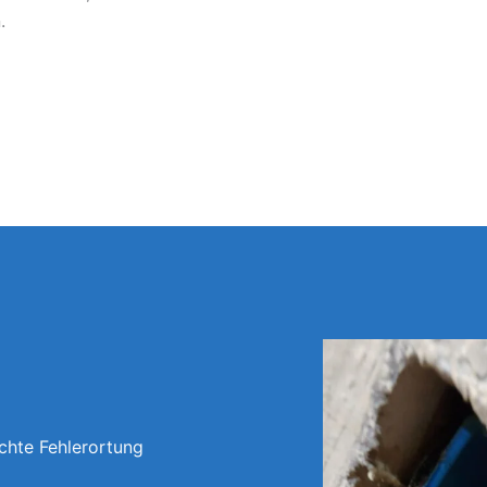
.
chte Fehlerortung