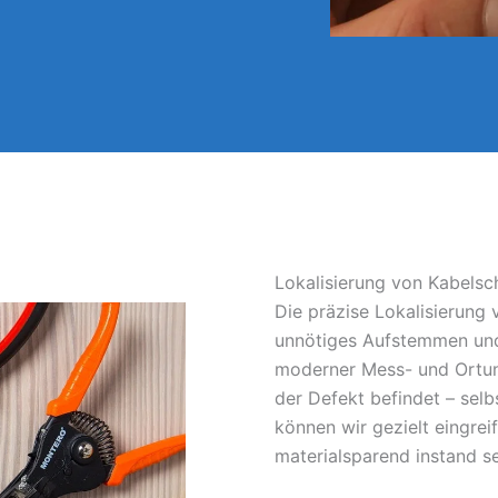
Lokalisierung von Kabelsc
Die präzise Lokalisierung
unnötiges Aufstemmen und
moderner Mess- und Ortun
der Defekt befindet – sel
können wir gezielt eingrei
materialsparend instand s