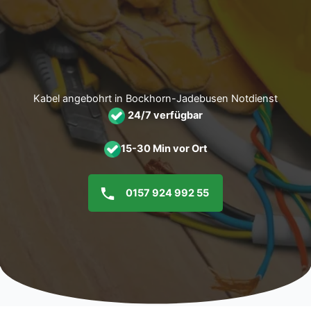
Zum
Inhalt
springen
Kabel angebohrt in Bockhorn-Jadebusen Notdienst
24/7 verfügbar
15-30 Min vor Ort
0157 924 992 55