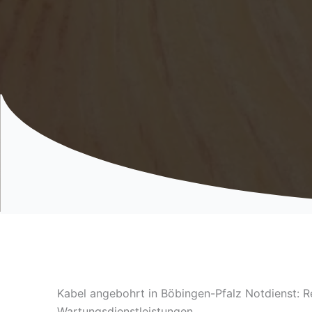
Kabel angebohrt in Böbingen-Pfalz Notdienst: R
Wartungsdienstleistungen