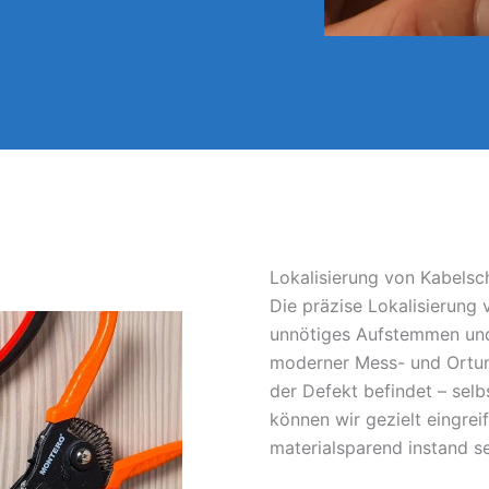
Lokalisierung von Kabelsc
Die präzise Lokalisierung
unnötiges Aufstemmen und
moderner Mess- und Ortun
der Defekt befindet – sel
können wir gezielt eingrei
materialsparend instand s