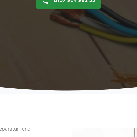
0157 924 992 55
eparatur- und