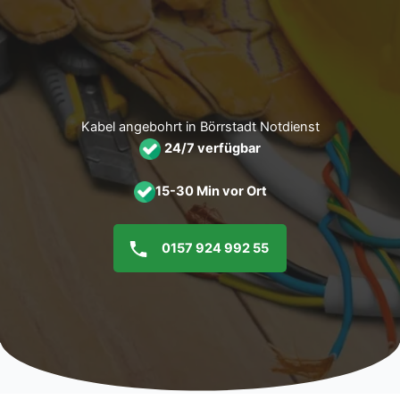
Zum
Inhalt
springen
Kabel angebohrt in Börrstadt Notdienst
24/7 verfügbar
15-30 Min vor Ort
0157 924 992 55