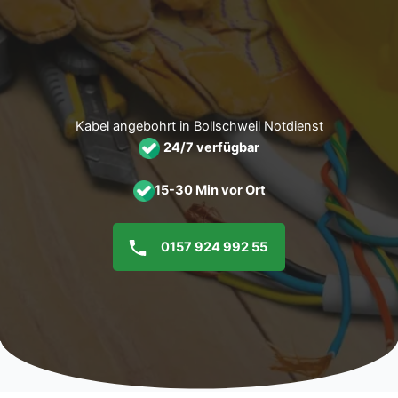
Zum
Inhalt
springen
Kabel angebohrt in Bollschweil Notdienst
24/7 verfügbar
15-30 Min vor Ort
0157 924 992 55