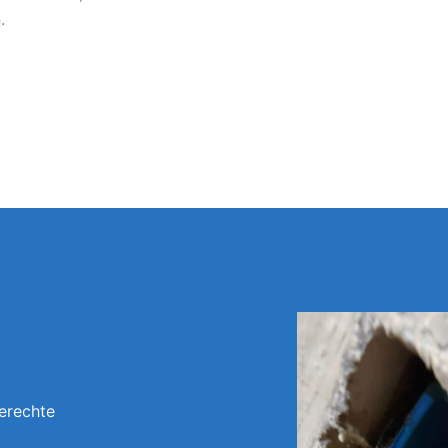
.
erechte