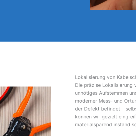
Lokalisierung von Kabels
Die präzise Lokalisierung
unnötiges Aufstemmen und
moderner Mess- und Ortun
der Defekt befindet – sel
können wir gezielt eingrei
materialsparend instand s