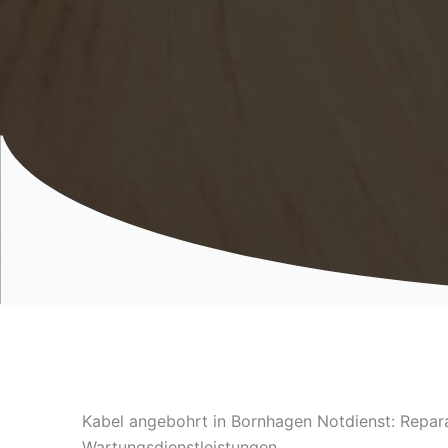
Kabel angebohrt in Bornhagen Notdienst: Repar
Wartungsdienstleistungen