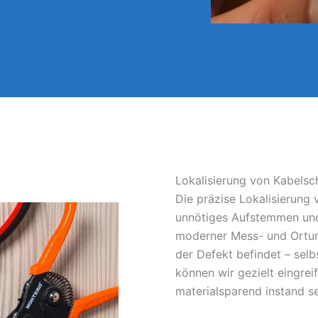
Lokalisierung von Kabelsc
Die präzise Lokalisierung
unnötiges Aufstemmen und
moderner Mess- und Ortun
der Defekt befindet – sel
können wir gezielt eingrei
materialsparend instand s