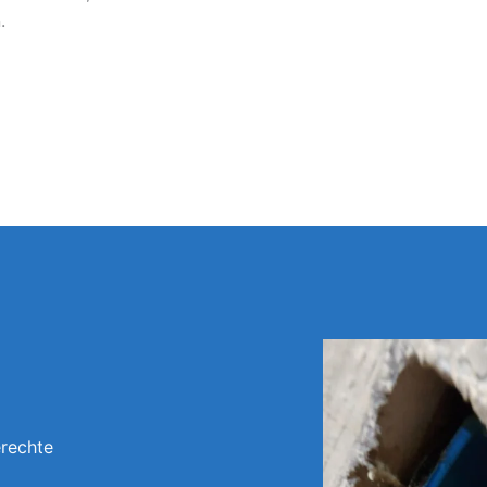
.
erechte