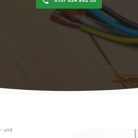
0157 924 992 55
r- und