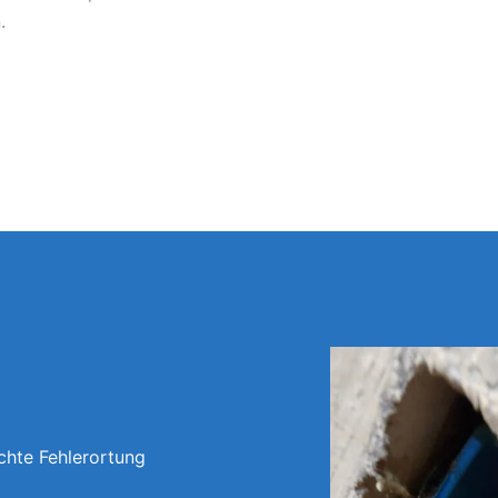
.
chte Fehlerortung