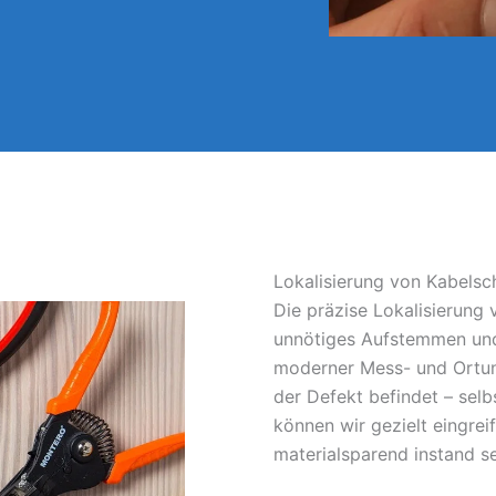
Lokalisierung von Kabels
Die präzise Lokalisierung
unnötiges Aufstemmen und
moderner Mess- und Ortun
der Defekt befindet – sel
können wir gezielt eingrei
materialsparend instand s