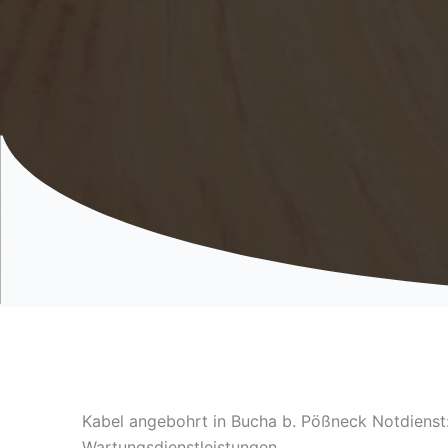
Kabel angebohrt in Bucha b. Pößneck Notdienst
Wartungsdienstleistungen