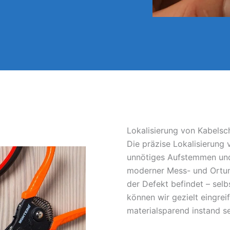
Lokalisierung von Kabels
Die präzise Lokalisierung
unnötiges Aufstemmen und
moderner Mess- und Ortun
der Defekt befindet – sel
können wir gezielt eingrei
materialsparend instand s