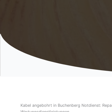
Kabel angebohrt in Buchenberg Notdienst: Repa
Wartungsdienstleistungen