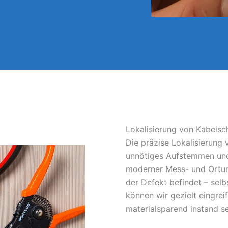
Lokalisierung von Kabels
Die präzise Lokalisierung
unnötiges Aufstemmen und
moderner Mess- und Ortun
der Defekt befindet – sel
können wir gezielt eingrei
materialsparend instand s