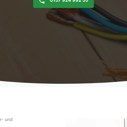
0157 924 992 55
r- und