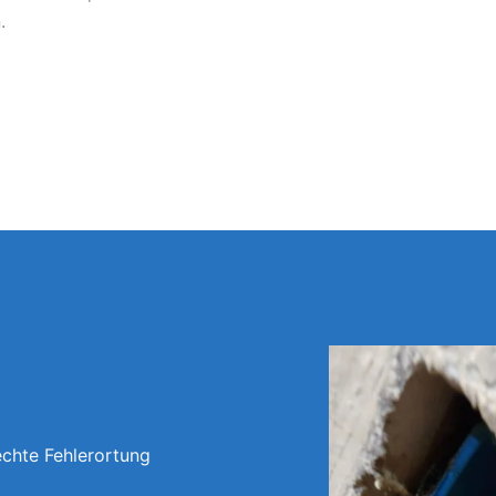
.
echte Fehlerortung