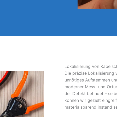
Lokalisierung von Kabelsc
Die präzise Lokalisierung
unnötiges Aufstemmen und
moderner Mess- und Ortun
der Defekt befindet – sel
können wir gezielt eingrei
materialsparend instand s