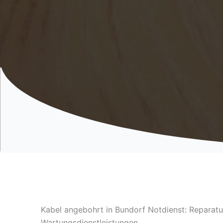
Kabel angebohrt in Bundorf Notdienst: Reparatu
Wartungsdienstleistungen