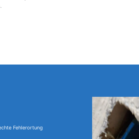
.
echte Fehlerortung