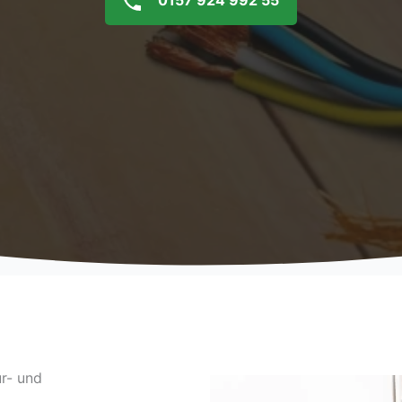
0157 924 992 55
ur- und