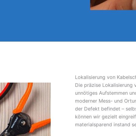
Lokalisierung von Kabelsc
Die präzise Lokalisierung
unnötiges Aufstemmen und
moderner Mess- und Ortun
der Defekt befindet – sel
können wir gezielt eingrei
materialsparend instand s