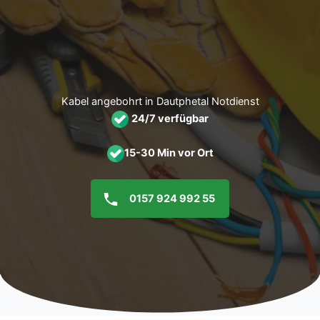
Zum
Inhalt
springen
Kabel angebohrt in Dautphetal Notdienst
24/7 verfügbar
15-30 Min vor Ort
0157 924 992 55