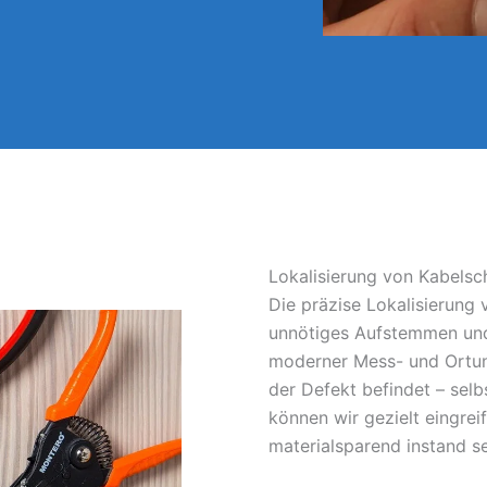
Lokalisierung von Kabelsc
Die präzise Lokalisierung
unnötiges Aufstemmen und
moderner Mess- und Ortun
der Defekt befindet – sel
können wir gezielt eingrei
materialsparend instand s