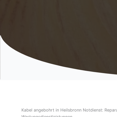
Kabel angebohrt in Heilsbronn Notdienst: Repar
Wartungsdienstleistungen