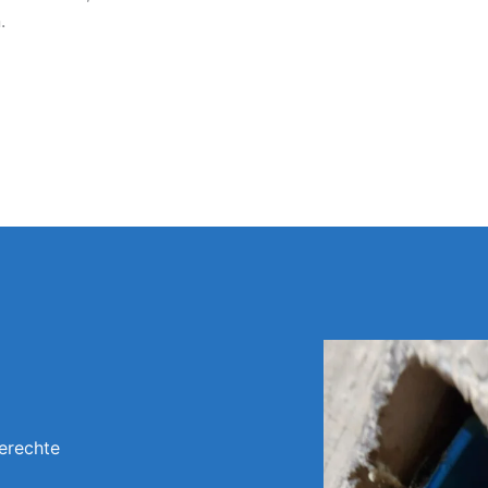
.
erechte