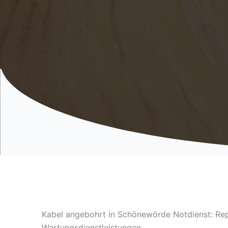
Kabel angebohrt in Schönewörde Notdienst: Rep
Wartungsdienstleistungen