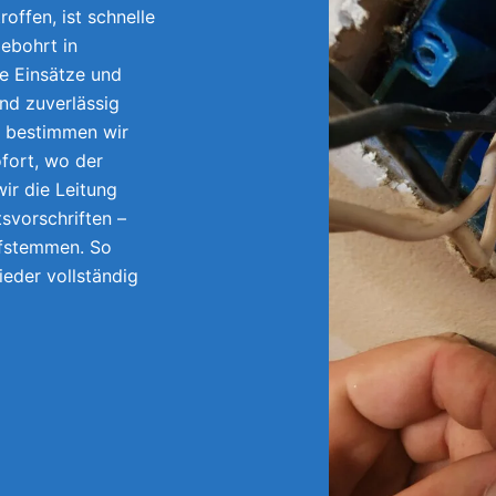
offen, ist schnelle
ebohrt in
e Einsätze und
und zuverlässig
e bestimmen wir
fort, wo der
ir die Leitung
tsvorschriften –
ufstemmen. So
wieder vollständig