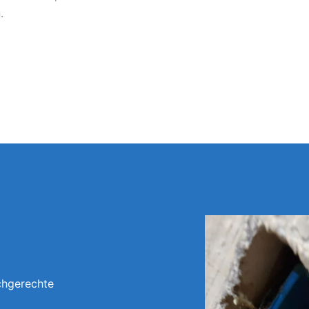
.
chgerechte