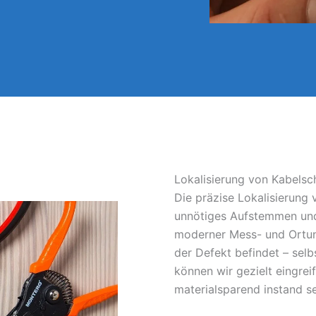
Lokalisierung von Kabels
Die präzise Lokalisierung
unnötiges Aufstemmen und
moderner Mess- und Ortun
der Defekt befindet – sel
können wir gezielt eingrei
materialsparend instand s